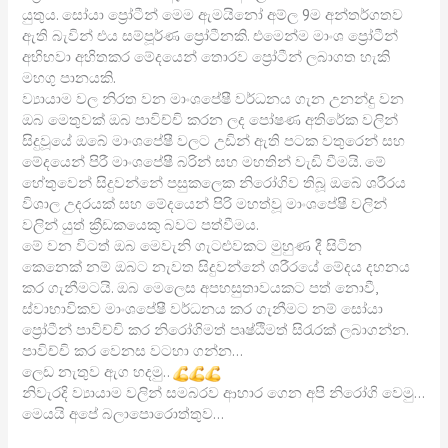
යුතුය. සෝයා ප්
රෝටීන් මෙම ඇමයිනෝ අම්ල 9ම අන්තර්ගතව
ඇති බැවින් එය සම්පූර්ණ ප්
රෝටීනකි. එමෙන්ම මාංශ ප්
රෝටීන්
අභිභවා අහිතකර මේදයෙන් තොරව ප්
රෝටීන් ලබාගත හැකි
මහගු පානයකි.
ව්
යායාම වල නිරත වන මාංශපේෂී වර්ධනය ගැන උනන්දු වන
ඔබ මෙතුවක් ඔබ පාවිච්චි කරන ලද පෝෂණ අතිරේක වලින්
සිදුවූයේ ඔබේ මාංශපේෂී වලට උඩින් ඇති පටක වතුරෙන් සහ
මේදයෙන් පිරී මාංශපේෂී බරින් සහ මහතින් වැඩි වීමයි. මේ
හේතුවෙන් සිදුවන්නේ පසුකලෙක නිරෝගිව තිබූ ඔබේ ශරීරය
විශාල උදරයක් සහ මේදයෙන් පිරි මහත්වූ මාංශපේෂී වලින්
වලින් යුත් ක්
රීඩකයෙකු බවට පත්වීමය.
මේ වන විටත් ඔබ මෙවැනි ගැටළුවකට මුහුණ දී සිටින
කෙනෙක් නම් ඔබට නැවත සිදුවන්නේ ශරීරයේ මේදය දහනය
කර ගැනීමටයි. ඔබ මෙලෙස අපහසුතාවයකට පත් නොවී,
ස්වාභාවිකව මාංශපේෂී වර්ධනය කර ගැනීමට නම් සෝයා
ප්
රෝටීන් පාවිච්චි කර නිරෝගිමත් පෘෂ්ඨිමත් සිරැරක් ලබාගන්න.
පාවිච්චි කර වෙනස වටහා ගන්න…
ලෙඩ නැතුව ඇග හදමු..
නිවැරදි ව්
යායාම වලින් සමබරව ආහාර ගෙන අපි නිරෝගි වෙමු…
මෙයයි අපේ බලාපොරොත්තුව…