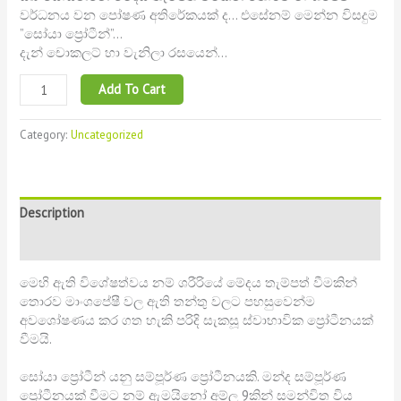
වර්ධනය වන පෝෂණ අතිරේකයක් ද… එසේනම් මෙන්න විසදුම
”සෝයා ප්
රෝටීන්”…
දැන් චොකලට් හා වැනිලා රසයෙන්…
Add To Cart
Category:
Uncategorized
Description
Reviews (0)
මෙහි ඇති විශේෂත්වය නම් ශරීරියේ මේදය තැම්පත් වීමකින්
තොරව මාංශපේෂී වල ඇති තන්තු වලට පහසුවෙන්ම
අවශෝෂණය කර ගත හැකි පරිදි සැකසූ ස්වාභාවික ප්
රෝටීනයක්
වීමයි.
සෝයා ප්
රෝටීන් යනු සම්පූර්ණ ප්
රෝටීනයකි. මන්ද සම්පූර්ණ
ප්
රෝටීනයක් වීමට නම් ඇමයිනෝ අම්ල 9කින් සමන්විත විය