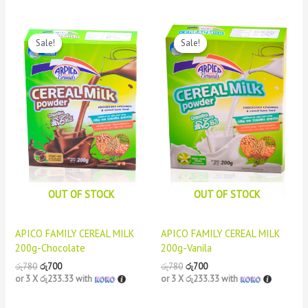
Original
Current
Original
Current
price
price
price
price
Sale!
Sale!
Sale!
Sale!
was:
is:
was:
is:
රු780.
රු700.
රු780.
රු700.
OUT OF STOCK
OUT OF STOCK
APICO FAMILY CEREAL MILK
APICO FAMILY CEREAL MILK
200g-Chocolate
200g-Vanila
රු
780
රු
700
රු
780
රු
700
or 3 X
රු233.33
with
or 3 X
රු233.33
with