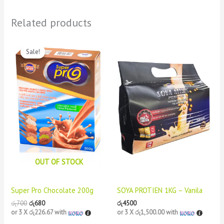
Related products
Original
Current
price
price
Sale!
Sale!
was:
is:
රු700.
රු680.
OUT OF STOCK
Super Pro Chocolate 200g
SOYA PROTIEN 1KG – Vanila
රු
700
රු
680
රු
4500
or 3 X
රු226.67
with
or 3 X
රු1,500.00
with