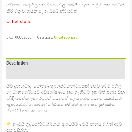
ස්වාභාවික අනිල සහ ධාන්‍ය වල ශක්තිය දැන් නැවුම් සහ රසවත්
කිරි මිශ්‍ර පානයක් ලෙස ඔබේ නිවසටත්
Out of stock
SKU:
0001200g
Category:
Uncategorized
Description
Reviews (0)
ඔබ දන්නවාද පෝෂණ ගුණාත්මකභාවයෙන් හෙබි මෙම රනිල
හා ධාන්‍ය ශරීරයට අවශෝෂණය කර ගැනීමට ඉතාමත් පහසු වන
පරිදි මෙන්ම ඉතා රසවත් පානයක් ලෙස මෙම පානය සකස් කර
ඇත. මෙමගින් ඔබගේ ශරීරය ශක්තිමත් කර ගත හැකි සේම
නිරෝගී කර ගත හැක.
නැවුම් උද්යෝගිමත් දිනක් ඇරඹීමට මෙම පානය ඔබත් අදම
රස විදින්න.