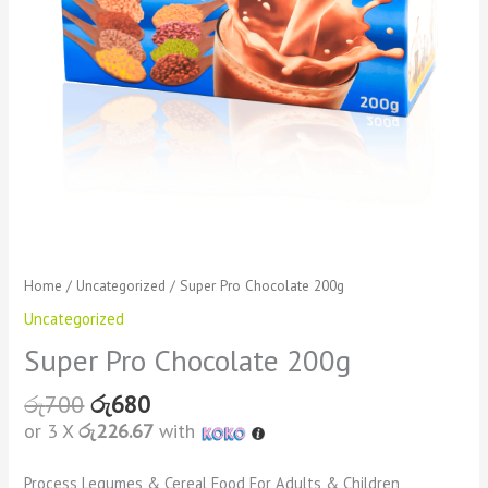
Home
/
Uncategorized
/ Super Pro Chocolate 200g
Uncategorized
Super Pro Chocolate 200g
රු
700
රු
680
or 3 X
රු226.67
with
Process Legumes & Cereal Food For Adults & Children