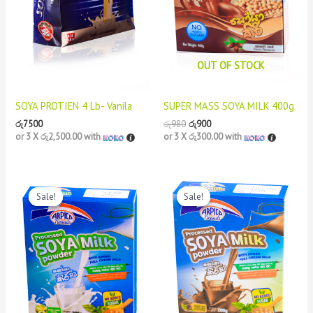
OUT OF STOCK
SOYA PROTIEN 4 Lb- Vanila
SUPER MASS SOYA MILK 400g
රු
7500
රු
980
රු
900
or 3 X
රු2,500.00
with
or 3 X
රු300.00
with
Original
Current
Original
Current
price
price
price
price
Sale!
Sale!
Sale!
Sale!
was:
is:
was:
is:
රු780.
රු700.
රු780.
රු700.