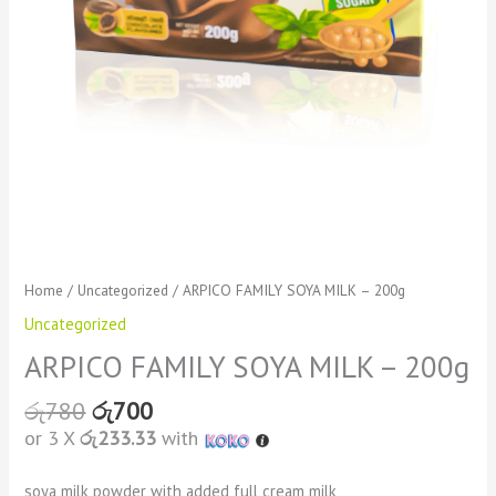
Home
/
Uncategorized
/ ARPICO FAMILY SOYA MILK – 200g
Uncategorized
ARPICO FAMILY SOYA MILK – 200g
රු
780
රු
700
or 3 X
රු233.33
with
soya milk powder with added full cream milk