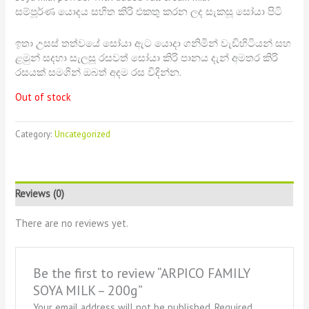
සම්පූර්ණ යොදය සහිත කිරි එකතු කරන ලද සැකසූ සෝයා පිටි
ඉතා උසස් තත්වයේ සෝයා ඇට යොදා ගනිමින් වැඩිහිටියන් සහ
ළමුන් සදහා සැලසූ රසවත් සෝයා කිරි පානය දැන් අමතර කිරි
රසයක් සමගින් ඔබත් අදම රස විදින්න.
Out of stock
Category:
Uncategorized
Reviews (0)
There are no reviews yet.
Be the first to review “ARPICO FAMILY
SOYA MILK – 200g”
Your email address will not be published.
Required