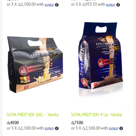
or 3 X
රු1,500.00
with
or 3 X
රු933.33
with
SOYA PROTIEN 1KG – Vanila
SOYA PROTIEN 4 Lb- Vanila
රු
4500
රු
7500
or 3 X
රු1,500.00
with
or 3 X
රු2,500.00
with