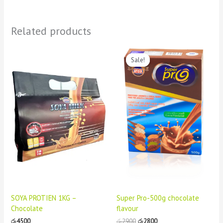
Related products
Original
Current
price
price
Sale!
Sale!
was:
is:
රු2900.
රු2800.
SOYA PROTIEN 1KG –
Super Pro-500g chocolate
Chocolate
flavour
රු
4500
රු
2900
රු
2800