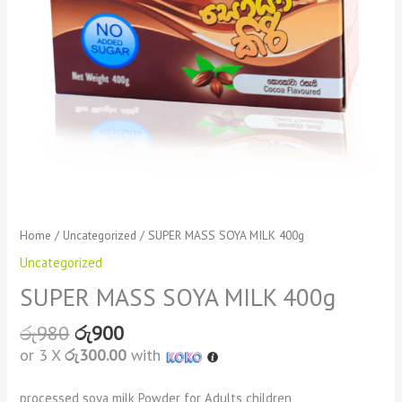
Home
/
Uncategorized
/ SUPER MASS SOYA MILK 400g
Uncategorized
SUPER MASS SOYA MILK 400g
රු
980
රු
900
or 3 X
රු300.00
with
processed soya milk Powder for Adults children