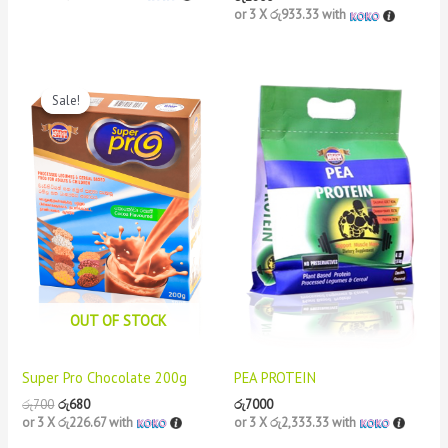
or 3 X
රු933.33
with
Original
Current
price
price
Sale!
Sale!
was:
is:
රු700.
රු680.
OUT OF STOCK
Super Pro Chocolate 200g
PEA PROTEIN
රු
700
රු
680
රු
7000
or 3 X
රු226.67
with
or 3 X
රු2,333.33
with