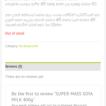
සම්පූර්ණ යොදය සහිත කිරි එකතු කරන ලද සැකසූ සෝයා පිටි
ඉතා උසස් තත්වයේ සෝයා ඇට යොදා ගනිමින් වැඩිහිටියන් සහ
ළමුන් සදහා සැලසූ රසවත් සෝයා කිරි පානය දැන් අමතර කිරි
රසයක් සමගින් ඔබත් අදම රස විදින්න.
Out of stock
Category:
Uncategorized
Reviews (0)
There are no reviews yet.
Be the first to review “SUPER MASS SOYA
MILK 400g”
Your email address will not be published.
Required