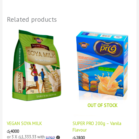
Related products
OUT OF STOCK
VEGAN SOYA MILK
SUPER PRO 200g – Vanila
Flavour
රු
4000
or 3 X
රු1,333.33
with
රු
2800