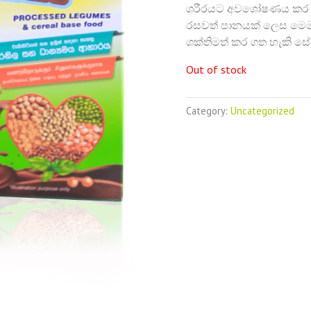
ශරීරයට අවශෝෂණය කර ගැ
රසවත් පානයක් ලෙස මෙම
ශක්තිමත් කර ගත හැකි ස
Out of stock
Category:
Uncategorized