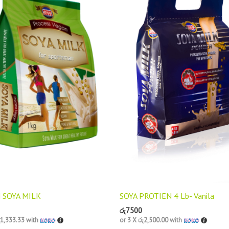
 SOYA MILK
SOYA PROTIEN 4 Lb- Vanila
රු
7500
ු1,333.33
with
or 3 X
රු2,500.00
with