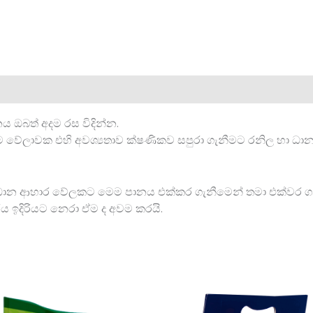
ය ඔබත් අදම රස විදින්න.
වේලාවක එහි අවශ්‍යතාව ක්ෂණිකව සපුරා ගැනීමට රනිල හා ධාන්‍ය 
න ආහාර වේලකට මෙම පානය එක්කර ගැනීමෙන් තමා එක්වර ගන්න
ය ඉදිරියට නෙරා ඒම ද අවම කරයි.