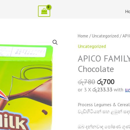
H
Original
Curr
Home
/
Uncategorized
/ API
price
price
Uncategorized
was:
is:
රු780.
රු700
APICO FAMIL
Chocolate
රු
780
රු
700
or 3 X
රු233.33
with
Process Legumes & Cereal
වැඩිහිටියන් සහ ළමුන් ස
ඔබ දන්නවාද පෝෂණ ගුණා