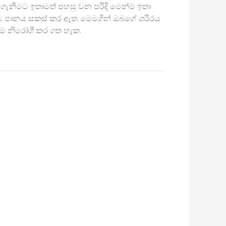
නීමට ඉතාමත් පහසු වන පරිදි මෙන්ම ඉතා
 පානය සකස් කර ඇත. මෙමගින් ඔබගේ ශරීරය
ේම නිරෝගී කර ගත හැක.