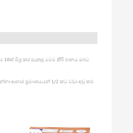
10ක් මිශ්‍ර කර සැකසූ මෙම කිරි පානය ඔබට
ා ආහාර ප්‍රමාණයෙන් 1/2 කට වඩා අඩු කර
Original
Current
price
price