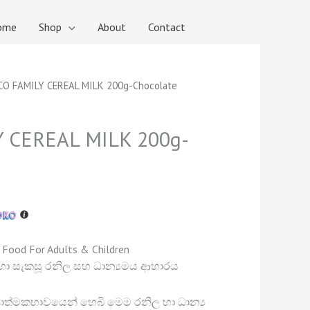
ome
Shop
About
Contact
ent
CO FAMILY CEREAL MILK 200g-Chocolate
.
Y CEREAL MILK 200g-
 Food For Adults & Children
දහා සැකසූ රනිල සහ ධාන්‍යමය ආහාරය
ත්මකභාවයෙන් හෙබි මෙම රනිල හා ධාන්‍ය