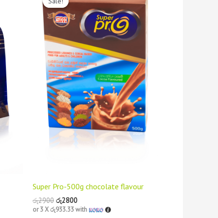
Sale!
Sale!
was:
is:
රු2900.
රු2800.
Super Pro-500g chocolate flavour
රු
2900
රු
2800
or 3 X
රු933.33
with