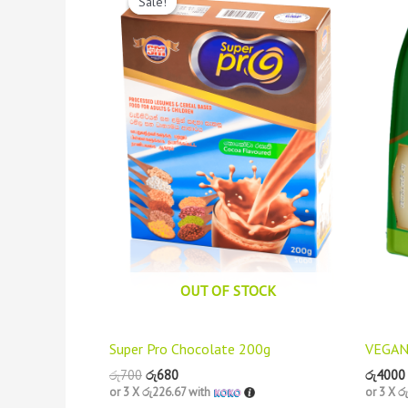
Sale!
Sale!
was:
is:
රු700.
රු680.
OUT OF STOCK
Super Pro Chocolate 200g
VEGAN
රු
700
රු
680
රු
4000
or 3 X
රු226.67
with
or 3 X
ර