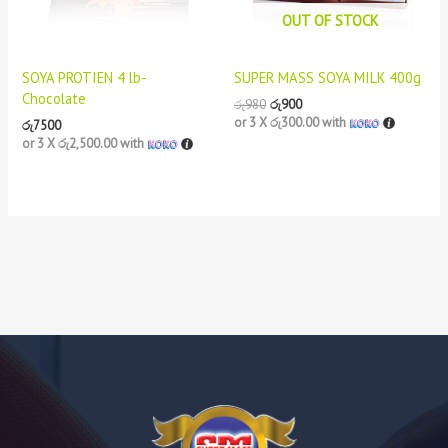
OUT OF STOCK
SOYA PROTIEN 4 lb-
SUPER MASS SOYA MILK 400g
Chocolate
රු
980
රු
900
or 3 X
රු300.00
with
රු
7500
or 3 X
රු2,500.00
with