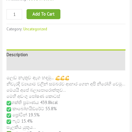
Add To Cart
Category:
Uncategorized
Description
Reviews (0)
ලෙඩ නැතුව ඇග හදමු..
නිවැරදි ව්
යායාම වලින් සමබරව ආහාර ගෙන අපි නිරෝගි වෙමු…
මෙයයි අපේ බලාපොරොත්තුව…
මෙහි අඩංගු පෝෂණ කොටස්
ශක්ති ප්
රමාණය 439.8kcal
කාබෝහයිඩ්රේට් 55.8%
ප්
රෝටීන් 19.5%
ෆැට් 15.4%
සැලකිය යුතුය…