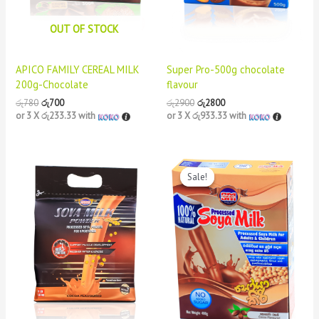
OUT OF STOCK
APICO FAMILY CEREAL MILK
Super Pro-500g chocolate
200g-Chocolate
flavour
රු
780
රු
700
රු
2900
රු
2800
or 3 X
රු233.33
with
or 3 X
රු933.33
with
Original
Current
price
price
Sale!
Sale!
was:
is:
රු980.
රු900.